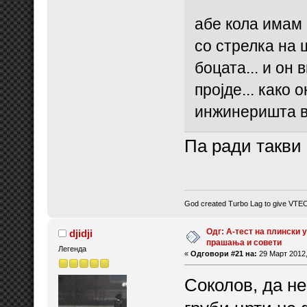
абе кола имам 
со стрелка на 
боцата... и он
пројде... како 
инжинеришта в
Па ради такви 
God created Turbo Lag to give VTE
Одг: А-тест на плински у
djidji
прашања и совети
Легенда
«
Одговори #21 на:
29 Март 2012,
Соколов, да не