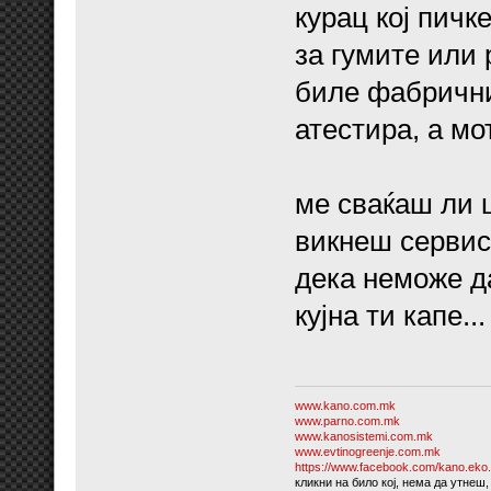
курац кој пичк
за гумите или 
биле фабрични
атестира, а мот
ме сваќаш ли ш
викнеш сервисе
дека неможе д
кујна ти капе...
www.kano.com.mk
www.parno.com.mk
www.kanosistemi.com.mk
www.evtinogreenje.com.mk
https://www.facebook.com/kano.eko.
кликни на било кој, нема да утнеш,