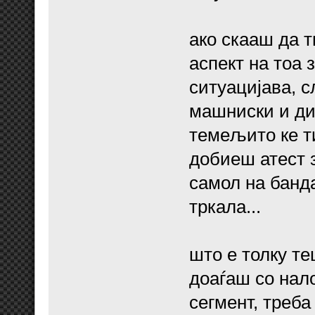
ако скааш да 
аспект на тоа з
ситуацијава, с
машниски и дир
темељито ке ти
добиеш атест 
самол на банда
тркала...
што е толку те
доаѓаш со нало
сегмент, треба 