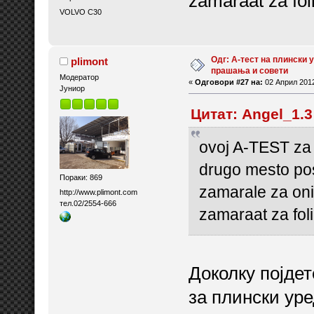
zamaraat za foli
VOLVO C30
Одг: А-тест на плински у
plimont
прашања и совети
Модератор
«
Одговори #27 на:
02 Април 2012
Јуниор
Цитат: Angel_1.3
ovoj A-TEST za 
drugo mesto pos
Пораки: 869
zamarale za oni
http://www.plimont.com
тел.02/2554-666
zamaraat za foli
Доколку појде
за плински уре