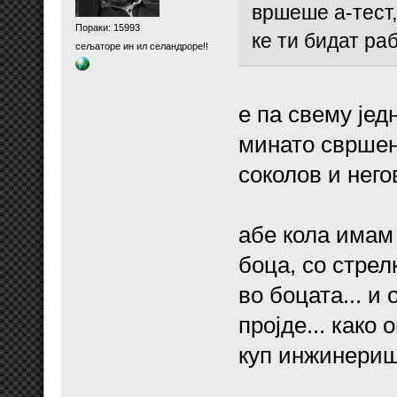
вршеше а-тест,
Пораки: 15993
ке ти бидат ра
сељаторе ин ил селандроре!!
е па свему једн
минато свршен
соколов и него
абе кола имам
боца, со стрел
во боцата... и
пројде... како
куп инжинериш