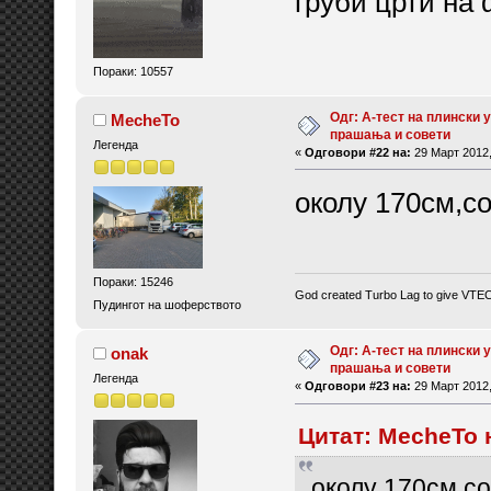
груби црти на
Пораки: 10557
Одг: А-тест на плински у
MecheTo
прашања и совети
Легенда
«
Одговори #22 на:
29 Март 2012,
околу 170см,с
Пораки: 15246
God created Turbo Lag to give VTE
Пудингот на шоферството
Одг: А-тест на плински у
onak
прашања и совети
Легенда
«
Одговори #23 на:
29 Март 2012,
Цитат: MecheTo 
околу 170см,с