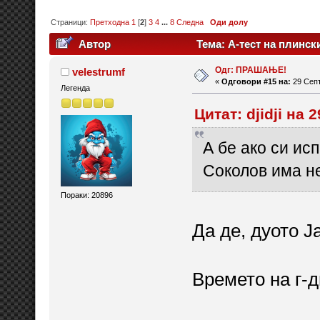
Страници:
Претходна
1
[
2
]
3
4
...
8
Следна
Оди долу
Автор
Тема: А-тест на плинск
пати)
Одг: ПРАШАЊЕ!
velestrumf
«
Одговори #15 на:
29 Септ
Легенда
Цитат: djidji на
А бе ако си ис
Соколов има н
Пораки: 20896
Да де, дуото 
Времето на г-