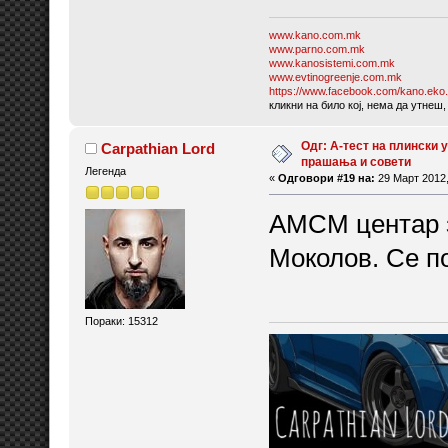
www.kano.com.mk
www.parno.com.mk
www.kanosistemi.com.mk
www.evtinogreenje.com.mk
https://www.facebook.com/kano.eko.
кликни на било кој, нема да утнеш,
Одг: А-тест на плински у
Carpathian Lord
прашања и совети
Легенда
«
Одговори #19 на:
29 Март 2012,
АМСМ центар з
Моколов. Се п
Пораки: 15312