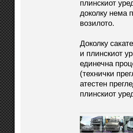
плинскиот уред
доколку нема 
возилото.
Доколку сакате
и плинскиот ур
единечна проце
(технички прег
атестен прегле
плинскиот уред