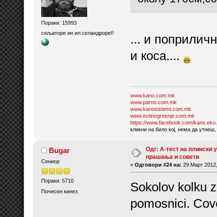
Пораки: 15993
сељаторе ин ил селандроре!!
... и поприлич
и коса....
www.kano.com.mk
www.parno.com.mk
www.kanosistemi.com.mk
www.evtinogreenje.com.mk
https://www.facebook.com/kano.eko.
кликни на било кој, нема да утнеш,
Одг: А-тест на плински у
Bugar
прашања и совети
Сениор
«
Одговори #24 на:
29 Март 2012,
Пораки: 5710
Sokolov kolku z
Почесен кинез.
pomosnici. Cove