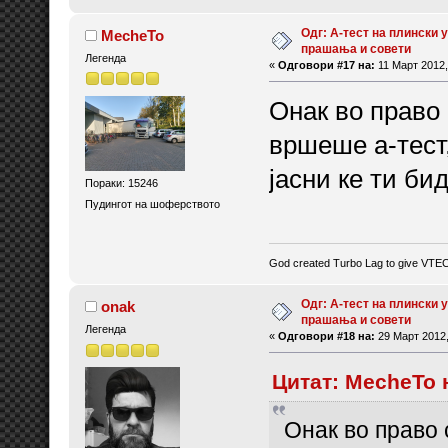
Одг: А-тест на плински у
MecheTo
прашања и совети
Легенда
«
Одговори #17 на:
11 Март 2012,
Онак во право
вршеше а-тест,
јасни ке ти би
Пораки: 15246
Пудингот на шоферството
God created Turbo Lag to give VTE
Одг: А-тест на плински у
onak
прашања и совети
Легенда
«
Одговори #18 на:
29 Март 2012,
Цитат: MecheTo н
Онак во право