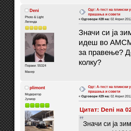
Одг: А-тест на плински у
Deni
прашања и совети
Photo & Light
«
Одговори #28 на:
02 Април 2012
Легенда
Значи си ја зи
идеш во АМСМ 
за правење? Д
колку?
Пораки: 55324
Махер
Одг: А-тест на плински у
plimont
прашања и совети
Модератор
«
Одговори #29 на:
02 Април 2012
Јуниор
Цитат: Deni на 0
Значи си ја зи