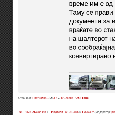
време им е од 
Таму се прави 
документи за и
враќате во ста
на шалтерот н
во сообраќајна
конвертирано н
Страници:
Претходна
1
[
2
]
3
4
...
8
Следна
Оди горе
ФОРУМ.CARclub.mk
»
Пријатели на CARclub
»
Плимонт
(Модератор:
pl