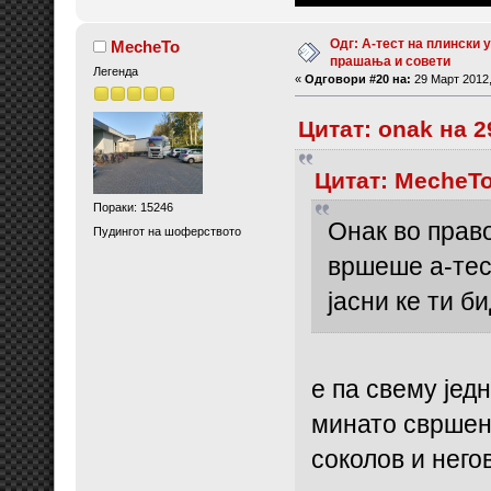
Одг: А-тест на плински у
MecheTo
прашања и совети
Легенда
«
Одговори #20 на:
29 Март 2012,
Цитат: onak на 2
Цитат: MecheTo
Пораки: 15246
Онак во прав
Пудингот на шоферството
вршеше а-тест
јасни ке ти б
е па свему једн
минато свршено
соколов и него