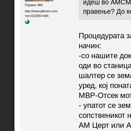
идеш во АМСМ 
Пораки: 869
правење? До к
http://www.plimont.com
тел.02/2554-666
Процедурата з
начин:
-со нашите док
оди во станица
шалтер се зем
уред, кој пона
МВР-Отсек мот
- упатот се зем
сопственикот 
АМ Церт или 