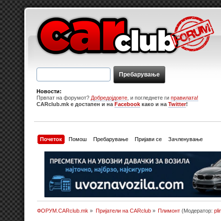
Новости:
Првпат на форумот?
Добредојдовте
, и погледнете ги
правилата!
CARclub.mk е достапен и на
Facebook
како и на
Twitter
!
Почеток
Помош
Пребарување
Пријави се
Зачленување
ФОРУМ.CARclub.mk
»
Пријатели на CARclub
»
Плимонт
(Модератор:
pl