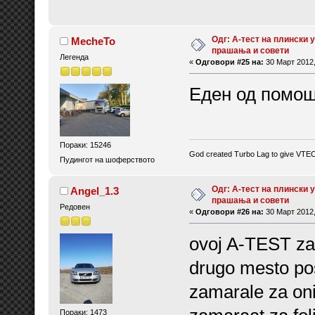
Одг: А-тест на плински у
MecheTo
прашања и совети
Легенда
«
Одговори #25 на:
30 Март 2012,
Еден од помош
Пораки: 15246
God created Turbo Lag to give VTE
Пудингот на шоферството
Одг: А-тест на плински у
Angel_1.3
прашања и совети
Редовен
«
Одговори #26 на:
30 Март 2012,
ovoj A-TEST za 
drugo mesto pos
zamarale za oni
Пораки: 1473