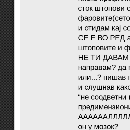
сток штопови с
фаровите(сето 
и отидам кај 
СЕ Е ВО РЕД а
штоповите и 
НЕ ТИ ДАВАМ А
направам? да г
или...? пишав 
и слушнав како
“не соодветни 
предимензиони
ААААААЛЛЛЛЛЛ
он у мозок?