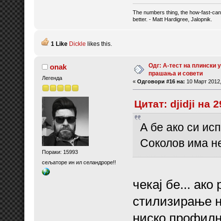
The numbers thing, the how-fast-can
better. - Matt Hardigree, Jalopnik.
1 Like
Dickle
likes this.
Одг: А-тест на плински у
onak
прашања и совети
Легенда
«
Одговори #16 на:
10 Март 2012,
Цитат: djidji на
А бе ако си ис
Соколов има н
Пораки: 15993
сељаторе ин ил селандроре!!
чекај бе... ак
стилизирање н
ниско профилн