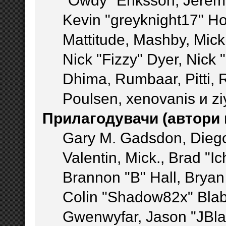
"Owdy" Eriksson, Jeremy
Kevin "greyknight17" Hou
Mattitude, Mashby, Mick G
Nick "Fizzy" Dyer, Nick 
Dhima, Rumbaar, Pitti,
Poulsen, xenovanis и z
Прилагодувачи (автори
Gary M. Gadsdon, Dieg
Valentin, Mick., Brad
Brannon "B" Hall, Bryan
Colin "Shadow82x" Blabe
Gwenwyfar, Jason "JBla