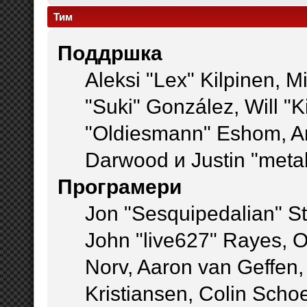
Тим
Поддршка
Aleksi "Lex" Kilpinen, Mi
"Suki" González, Will "
"Oldiesmann" Eshom, A
Darwood и Justin "meta
Програмери
Jon "Sesquipedalian" St
John "live627" Rayes, 
Norv, Aaron van Geffen,
Kristiansen, Colin Scho