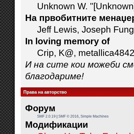
Unknown W. "[Unknown]
На првобитните менаџер
Jeff Lewis, Joseph Fun
In loving memory of
Crip, K@, metallica484
И на сите кои можеби см
благодариме!
Права на авторство
Форум
SMF 2.0.19
|
SMF © 2016
,
Simple Machines
Модификации