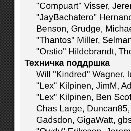
"Compuart" Visser, Jer
"JayBachatero" Hernand
Benson, Grudge, Micha
"Thantos" Miller, Selma
"Orstio" Hildebrandt, Th
Техничка поддршка
Will "Kindred" Wagner, l
"Lex" Kilpinen, JimM, Ad
"Lex" Kilpinen, Ben Sco
Chas Large, Duncan85, E
Gadsdon, GigaWatt, gbs