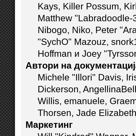
Kays, Killer Possum, K
Matthew "Labradoodle-3
Nibogo, Niko, Peter "Ara
"SychO" Mazouz, snork1
Hoffman и Joey "Tyrsso
Автори на документациј
Michele "Illori" Davis, 
Dickerson, AngellinaBell
Willis, emanuele, Grae
Thorsen, Jade Elizabeth
Маркетинг