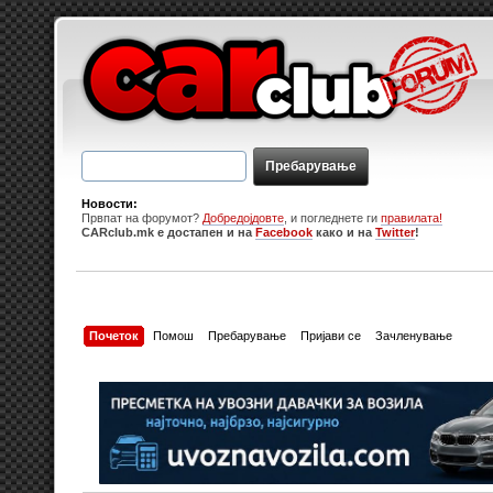
Новости:
Првпат на форумот?
Добредојдовте
, и погледнете ги
правилата!
CARclub.mk е достапен и на
Facebook
како и на
Twitter
!
Почеток
Помош
Пребарување
Пријави се
Зачленување