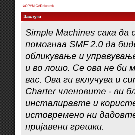
ФОРУМ.CARclub.mk
Заслуги
Simple Machines сака да 
помогнаа SMF 2.0 да бид
обликување и управувањ
и во лошо. Се ова не би 
вас. Ова ги вклучува и с
Charter членовите - ви 
инсталиравте и корист
истовремено ни дадовте
пријавени грешки.