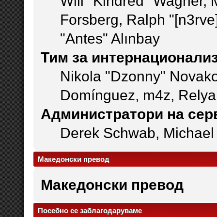
Will "Kindred" Wagner,
Forsberg, Ralph "[n3rve
"Antes" Alınbay
Тим за интернационализ
Nikola "Dzonny" Novako
Domínguez, m4z, Relyan
Администратори на сер
Derek Schwab, Michael 
Македонски превод
Македонски превод
Посебно се заблагодаруваме