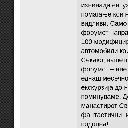
изненади енту
помагање кои н
видливи. Само
форумот направ
100 модифицир
автомобили кои
Секако, нашет
форумот – ние 
еднаш месечно
екскурзија до 
поминуваме. До
манастирот Св.
фантастични! 
подоцна!