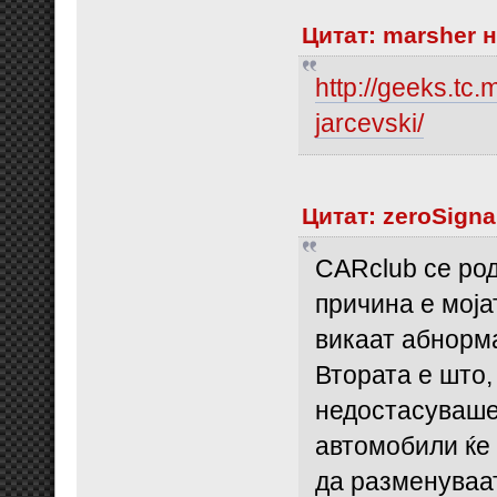
Цитат: marsher н
http://geeks.tc
jarcevski/
Цитат: zeroSigna
CARclub се род
причина е моја
викаат абнорм
Втората е што,
недостасуваше
автомобили ќе 
да разменуваат