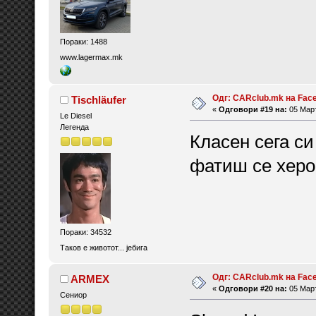
Пораки: 1488
www.lagermax.mk
Одг: CARclub.mk на Fac
Tischläufer
«
Одговори #19 на:
05 Март
Le Diesel
Легенда
Класен сега си
фатиш се херо
Пораки: 34532
Таков е животот... јебига
Одг: CARclub.mk на Fac
ARMEX
«
Одговори #20 на:
05 Март
Сениор