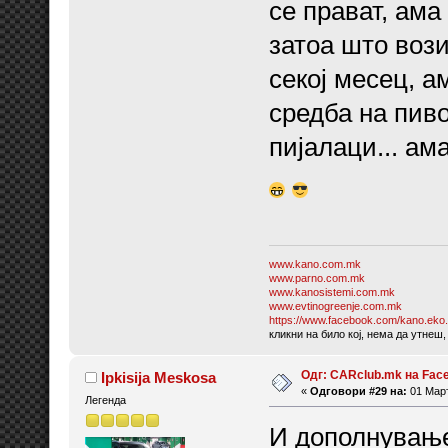
се прават, ама
затоа што вози
секој месец, а
средба на пиво
пијалаци... ам
www.kano.com.mk
www.parno.com.mk
www.kanosistemi.com.mk
www.evtinogreenje.com.mk
https://www.facebook.com/kano.eko.
кликни на било кој, нема да утнеш,
Одг: CARclub.mk на Fac
Ipkisija Meskosa
«
Одговори #29 на:
01 Март
Легенда
И дополнување 