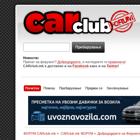
Новости:
Првпат на форумот?
Добредојдовте
, и погледнете ги
правилата!
CARclub.mk е достапен и на
Facebook
како и на
Twitter
!
Почеток
Помош
Пребарување
Пријави се
Зачленување
ФОРУМ.CARclub.mk
»
CARclub.mk ФОРУМ
»
Добредојдовте на Форумо