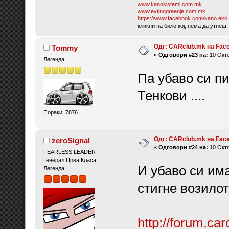
www.kanosistemi.com.mk
www.evtinogreenje.com.mk
https://www.facebook.com/kano.eko.
кликни на било кој, нема да утнеш,
Одг: CARclub.mk на Fac
Tommy
«
Одговори #23 на:
10 Окто
Легенда
Па убаво си п
Тенкови ....
Пораки: 7876
Одг: CARclub.mk на Fac
zeroSignal
«
Одговори #24 на:
10 Окто
FEARLESS LEADER
Генерал Прва Класа
И убаво си има
Легенда
стигне возилот
http://forum.ca