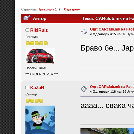
Страници:
Претходна
1
[
2
]
Оди долу
Автор
Тема: CARclub.mk на Fa
Одг: CARclub.mk на Fac
RikiRulz
«
Одговори #15 на:
18 Јули
Легенда
Браво бе... Ја
Пораки: 10640
*** UNDERCOVER ***
Одг: CARclub.mk на Fac
KaZaN
«
Одговори #16 на:
19 Јули
Сениор
аааа... свака ч