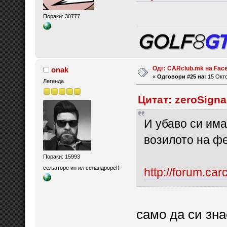
Пораки: 30777
Одг: CARclub.mk на Fac
onak
«
Одговори #25 на:
15 Окто
Легенда
Цитат: zeroSigna
И убаво си има
возилото на фе
Пораки: 15993
сељаторе ин ил селандроре!!
http://forum.car
само да си зна