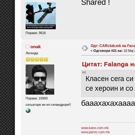
Shared !
Пораки: 3616
Одг: CARclub.mk на Fac
onak
«
Одговори #21 на:
10 Мај 
Легенда
Цитат: Falanga н
Класен сега си
се хероин и со
Пораки: 15993
бааахахахааааа
сељаторе ин ил селандроре!!
www.kano.com.mk
www.parno.com.mk