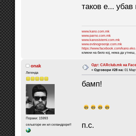
таков е... убав 
www.kano.com.mk
www.parno.com.mk
www.kanosistemi.com.mk
www.evtinogreenje.com.mk
https://www.facebook.com/kano.eko.
кликни на било кој, нема да утнеш,
Одг: CARclub.mk на Fac
onak
«
Одговори #28 на:
01 Март
Легенда
бамп!
Пораки: 15993
п.с.
сељаторе ин ил селандроре!!