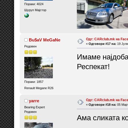
Пораки: 4024
Шуруп Мајстор
Одг: CARclub.mk на Fac
Bu$aV MeGaNe
«
Одговори #17 на:
19 Јули
Редовен
Имаме најдоба
Респекат!
Пораки: 1857
Renault Megane R26
Одг: CARclub.mk на Fac
yarre
«
Одговори #18 на:
05 Март
Bearing Expert
Редовен
Ама сликата к