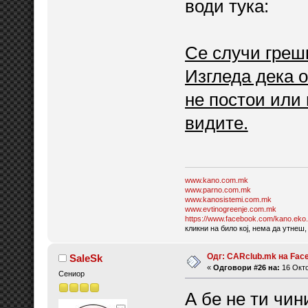
води тука:
Се случи греш
Изгледа дека о
не постои или 
видите.
www.kano.com.mk
www.parno.com.mk
www.kanosistemi.com.mk
www.evtinogreenje.com.mk
https://www.facebook.com/kano.eko.
кликни на било кој, нема да утнеш,
Одг: CARclub.mk на Fac
SaleSk
«
Одговори #26 на:
16 Окто
Сениор
А бе не ти чин