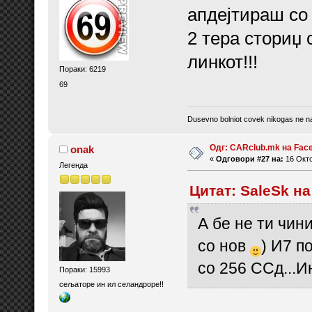
апдејтираш со
2 тера сториџ 
линкот!!!
Пораки: 6219
69
Dusevno bolniot covek nikogas ne nap
Одг: CARclub.mk на Fac
onak
«
Одговори #27 на:
16 Окто
Легенда
Цитат: SaleSk на
А бе не ти чин
со нов
) И7 п
со 256 ССд...И
Пораки: 15993
сељаторе ин ил селандроре!!