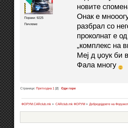
новите спомена
Онак е мнооогу
Пораки: 9225
разбрал со нег
Пичлеме
проколнат е од
„комплекс на 
Меј д џоук би в
Фала многу
Страници:
Претходна
1
[
2
]
Оди горе
ФОРУМ.CARclub.mk
»
CARclub.mk ФОРУМ
»
Добредојдовте на Форумо