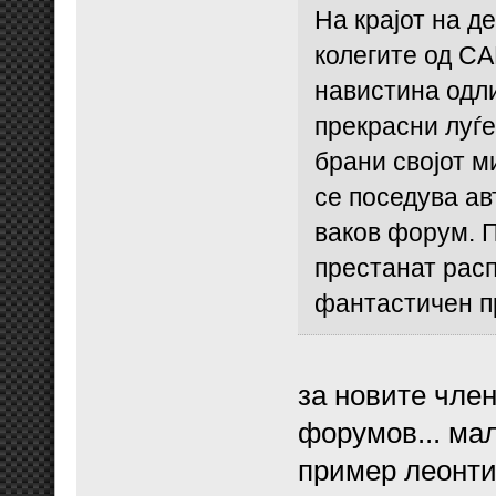
На крајот на д
колегите од C
навистина одл
прекрасни луѓе
брани својот м
се поседува ав
ваков форум. 
престанат расп
фантастичен п
за новите член
форумов... мал
пример леонтин