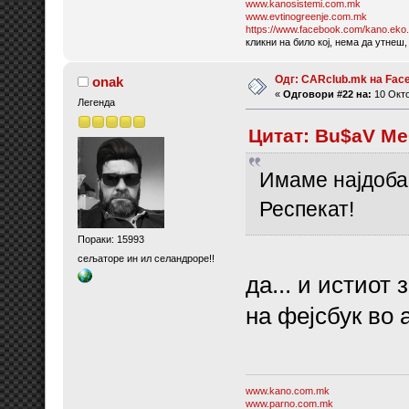
www.kanosistemi.com.mk
www.evtinogreenje.com.mk
https://www.facebook.com/kano.eko.
кликни на било кој, нема да утнеш,
Одг: CARclub.mk на Fac
onak
«
Одговори #22 на:
10 Окто
Легенда
Цитат: Bu$aV Me
Имаме најдоба
Респекат!
Пораки: 15993
сељаторе ин ил селандроре!!
да... и истиот
на фејсбук во 
www.kano.com.mk
www.parno.com.mk