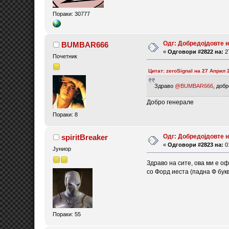
Пораки: 30777
Одг: Добредојдовте 
BUMBAR666
«
Одговори #2822 на:
27
Почетник
Цитат: zeroSignal на 27 Април 
Здраво
@BUMBAR666
, доб
Добро генерале
Пораки: 8
Одг: Добредојдовте 
spiritBreaker
«
Одговори #2823 на:
01
Јуниор
Здраво на сите, ова ми е о
со Форд иеста (падна Ф бук
Пораки: 55