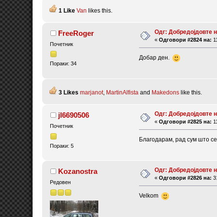
1 Like
Van
likes this.
Одг: Добредојдовте 
FreeRoger
«
Одговори #2824 на:
11
Почетник
Добар ден.
Пораки: 34
3 Likes
marjanot
,
MartinAlfista
and
Makedons
like this.
Одг: Добредојдовте 
jl6690506
«
Одговори #2825 на:
11
Почетник
Благодарам, рад сум што се
Пораки: 5
Одг: Добредојдовте 
Kozanostra
«
Одговори #2826 на:
31
Редовен
Velkom