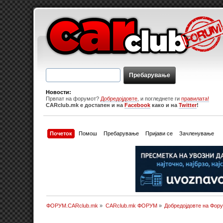
Новости:
Првпат на форумот?
Добредојдовте
, и погледнете ги
правилата!
CARclub.mk е достапен и на
Facebook
како и на
Twitter
!
Почеток
Помош
Пребарување
Пријави се
Зачленување
ФОРУМ.CARclub.mk
»
CARclub.mk ФОРУМ
»
Добредојдовте на Фор