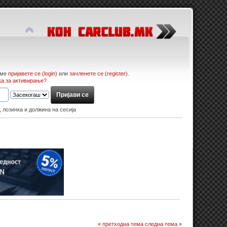
име
пријавете се (login)
или
зачленете се (register)
.
ка за активирање?
, лозинка и должина на сесија
« претходна тема
следна тема »