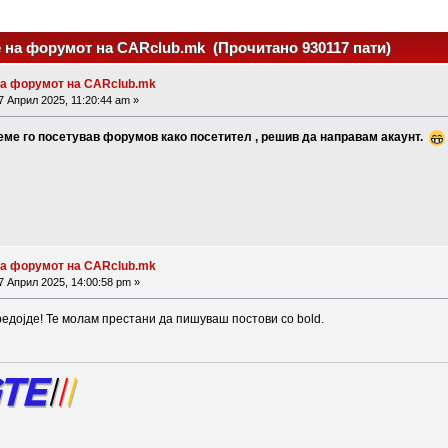
 на форумот на CARclub.mk (Прочитано 930117 пати)
на форумот на CARclub.mk
 Април 2025, 11:20:44 am »
реме го посетував форумов како посетител , решив да направам акаунт.
на форумот на CARclub.mk
 Април 2025, 14:00:58 pm »
редојде! Те молам престани да пишуваш постови со bold.