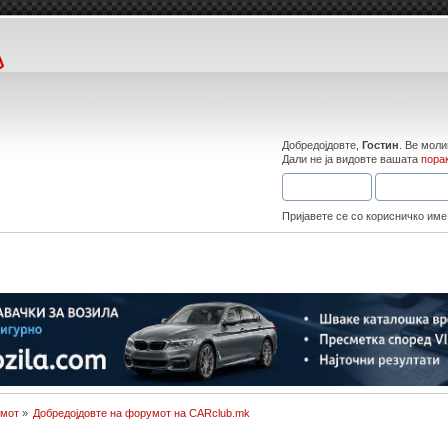
Добредојдовте,
Гостин
. Ве мол
Дали не ја видовте вашата
пора
Пријавете се со корисничко име
умот
»
Добредојдовте на форумот на CARclub.mk