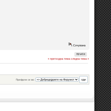
Сочувана
ПЕЧАТИ
« претходна тема
следна тема »
Префрли се во: