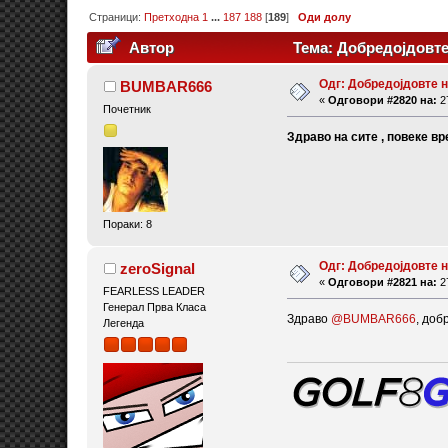
Страници:
Претходна
1
...
187
188
[
189
]
Оди долу
Автор
Тема: Добредојдовте
Одг: Добредојдовте 
BUMBAR666
«
Одговори #2820 на:
27
Почетник
Здраво на сите , повеке в
Пораки: 8
Одг: Добредојдовте 
zeroSignal
«
Одговори #2821 на:
27
FEARLESS LEADER
Генерал Прва Класа
Здраво
@BUMBAR666
, доб
Легенда