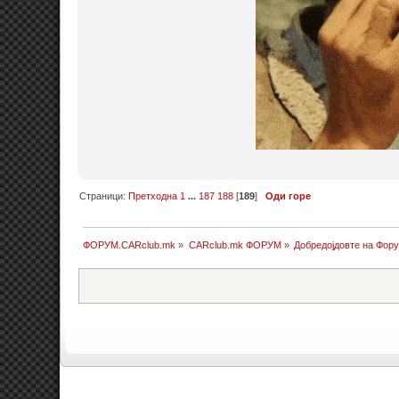
Страници:
Претходна
1
...
187
188
[
189
]
Оди горе
ФОРУМ.CARclub.mk
»
CARclub.mk ФОРУМ
»
Добредојдовте на Фор