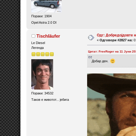
Пораки: 1904
Opel Astra 2.0 DI
Одг: Добредојдовте 
Tischläufer
«
Одговори #2827 на:
01
Le Diesel
Легенда
Цитат: FreeRoger на 11 Јуни 20
Добар ден.
Пораки: 34532
Таков е животот... јебига