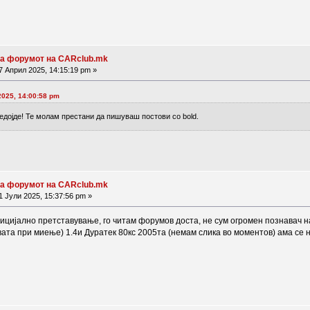
на форумот на CARclub.mk
 Април 2025, 14:15:19 pm »
2025, 14:00:58 pm
редојде! Те молам престани да пишуваш постови со bold.
на форумот на CARclub.mk
 Јули 2025, 15:37:56 pm »
фицијално претставување, го читам форумов доста, не сум огромен познавач н
вата при миење) 1.4и Дуратек 80кс 2005та (немам слика во моментов) ама се 