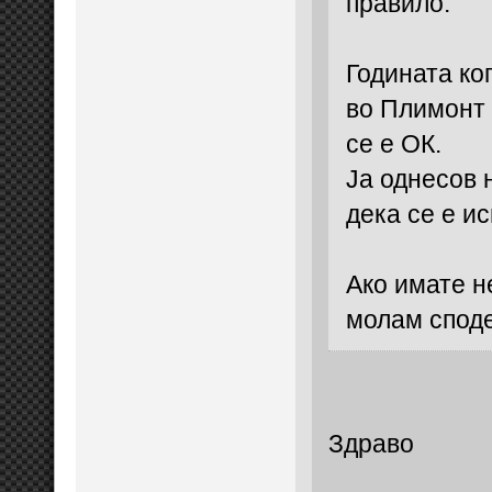
правило.
Годината ког
во Плимонт 
се е ОК.
Ја однесов 
дека се е и
Ако имате н
молам споде
Здраво