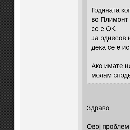
Годината ког
во Плимонт 
се е ОК.
Ја однесов 
дека се е и
Ако имате н
молам споде
Здраво
Овој проблем 