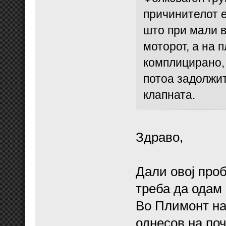
причинителот е
што при мали 
моторот, а на 
комплицирано, 
потоа задолжи
клапната.
Здраво,
Дали овој проб
треба да одам 
Во Плимонт на 
однесов на поч