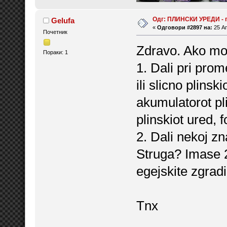
Одг: ПЛИНСКИ УРЕДИ - 
Gelufa
«
Одговори #2897 на:
25 Ап
Почетник
Zdravo. Ako mo
Пораки: 1
1. Dali pri pro
ili slicno plins
akumulatorot pli
plinskiot ured, 
2. Dali nekoj zn
Struga? Imase 2
egejskite zgrad
Tnx