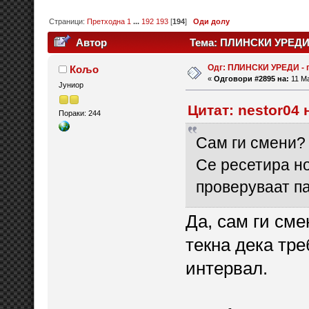
Страници:
Претходна
1
...
192
193
[
194
]
Оди долу
Автор
Тема: ПЛИНСКИ УРЕДИ -
Одг: ПЛИНСКИ УРЕДИ - 
Кољо
«
Одговори #2895 на:
11 Ма
Јуниор
Цитат: nestor04 
Пораки: 244
Сам ги смени?
Се ресетира н
проверуваат п
Да, сам ги сме
текна дека тре
интервал.