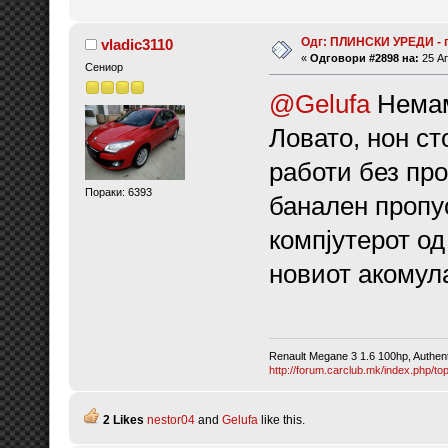
Одг: ПЛИНСКИ УРЕДИ - 
vladic3110
«
Одговори #2898 на:
25 Ап
Сениор
@Gelufa
Немам
Ловато, нон ст
работи без пр
Пораки: 6393
банален пропус
компјутерот од
новиот акомул
Renault Megane 3 1.6 100hp, Authen
http://forum.carclub.mk/index.php/to
2 Likes
nestor04
and
Gelufa
like this.