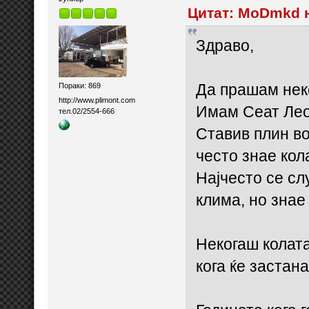
Цитат: MoDmkd н
Здраво,
Да прашам неко
Пораки: 869
http://www.plimont.com
Имам Сеат Леон
тел.02/2554-666
Ставив плин во
често знае кол
Најчесто се сл
клима, но знае
Некогаш колата
кога ќе застан