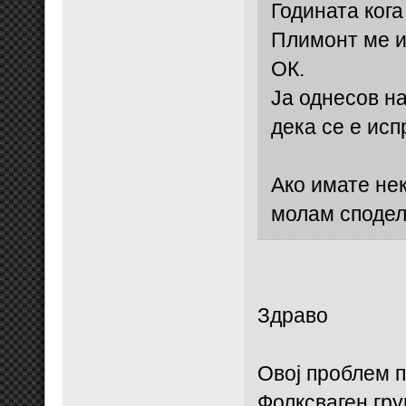
Годината кога
Плимонт ме и
ОК.
Ја однесов на
дека се е исп
Ако имате нек
молам сподел
Здраво
Овој проблем п
Фолксваген гру