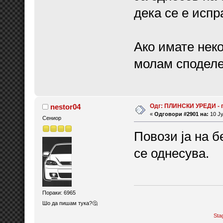
дека се е испр
Ако имате неко
молам споделе
Одг: ПЛИНСКИ УРЕДИ - 
nestor04
«
Одговори #2901 на:
10 Ју
Сениор
Повози ја на б
се однесува.
Пораки: 6965
Шо да пишам тука?🤔
Sta