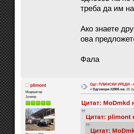
треба да им н
Ако знаете дру
ова предложет
Фала
Одг: ПЛИНСКИ УРЕДИ - 
plimont
«
Одговори #2905 на:
25 Ју
Модератор
Јуниор
Цитат: MoDmkd н
Цитат: plimont 
Цитат: MoDmkd