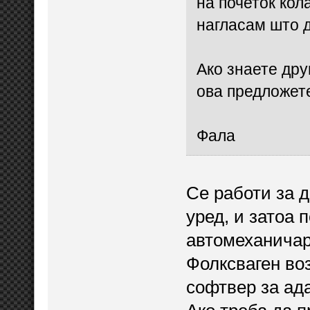
на почеток кол
нагласам што 
Ако знаете дру
ова предложет
Фала
Се работи за д
уред, и затоа 
автомеханичар,
Фолксваген во
софтвер за ада