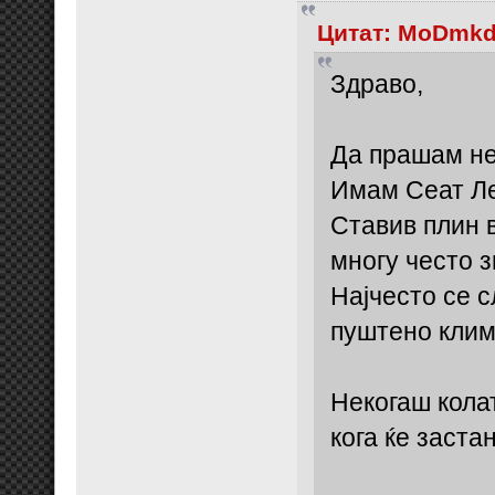
Цитат: MoDmkd 
Здраво,
Да прашам нек
Имам Сеат Ле
Ставив плин 
многу често з
Најчесто се 
пуштено клима
Некогаш кола
кога ќе заст