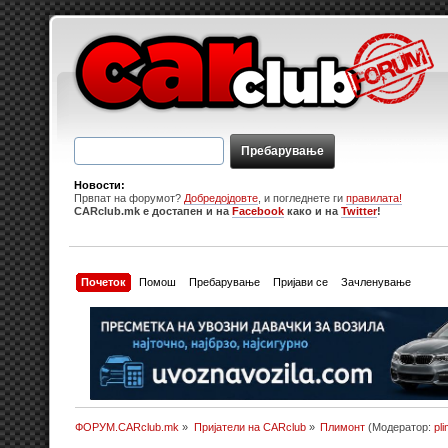
Новости:
Првпат на форумот?
Добредојдовте
, и погледнете ги
правилата!
CARclub.mk е достапен и на
Facebook
како и на
Twitter
!
Почеток
Помош
Пребарување
Пријави се
Зачленување
ФОРУМ.CARclub.mk
»
Пријатели на CARclub
»
Плимонт
(Модератор:
pl