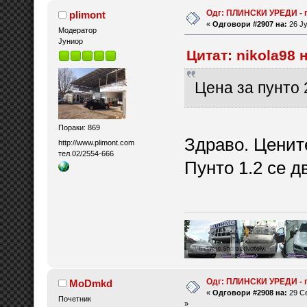
Одг: ПЛИНСКИ УРЕДИ - 
plimont
«
Одговори #2907 на:
26 Ју
Модератор
Јуниор
Цитат: nikola98 
Цена за пунто 2
Пораки: 869
Здраво. Ценит
http://www.plimont.com
тел.02/2554-666
Пунто 1.2 се д
Одг: ПЛИНСКИ УРЕДИ - 
MoDmkd
«
Одговори #2908 на:
29 Се
Почетник
»