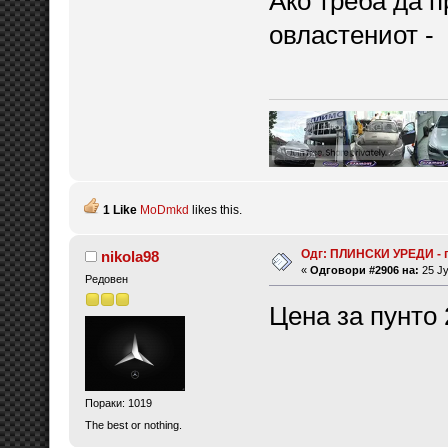
Ако треба да 
овластениот -
1 Like
MoDmkd
likes this.
Одг: ПЛИНСКИ УРЕДИ - 
nikola98
«
Одговори #2906 на:
25 Ју
Редовен
Цена за пунто 
Пораки: 1019
The best or nothing.