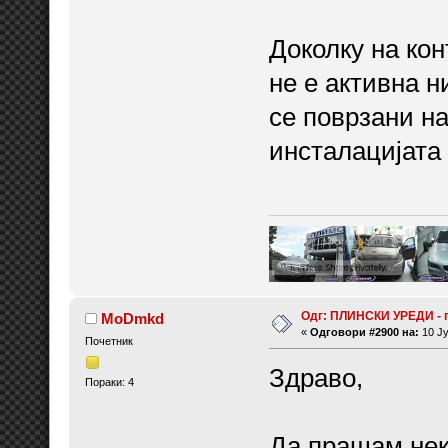
Доколку на кон
не е активна н
се поврзани н
инсталацијата 
Одг: ПЛИНСКИ УРЕДИ - 
MoDmkd
«
Одговори #2900 на:
10 Ју
Почетник
Здраво,
Пораки: 4
Да прашам неко