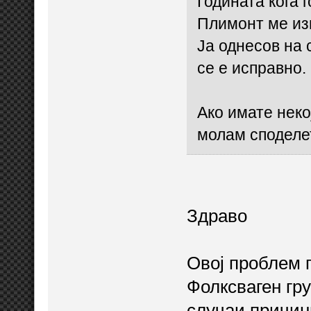
Годината кога 
Плимонт ме изв
Ја однесов на 
се е исправно.
Ако имате неко
молам споделе
Здраво
Овој проблем п
Фолксваген гру
случаи причин