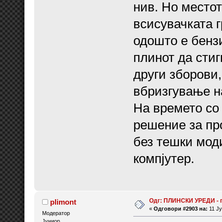
нив. Но место
всисувачката 
одошто е бенз
плинот да стиг
други зборови,
вбризгување на
На времето со
решение за пр
без тешки мод
компјутер.
Одг: ПЛИНСКИ УРЕДИ - 
plimont
«
Одговори #2903 на:
11 Ју
Модератор
Јуниор