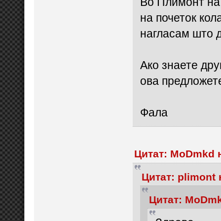
Во Плимонт на 
на почеток кол
нагласам што 
Ако знаете дру
ова предложет
Фала
Цитат: MoDmkd н
Цитат: plimont 
Цитат: MoDmkd