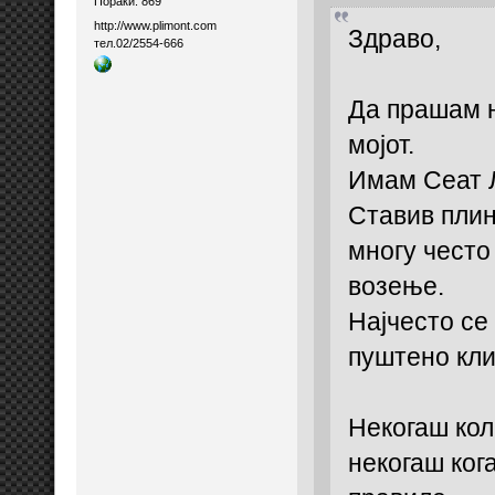
Пораки: 869
http://www.plimont.com
Здраво,
тел.02/2554-666
Да прашам н
мојот.
Имам Сеат Л
Ставив плин
многу често
возење.
Најчесто се
пуштено кли
Некогаш кол
некогаш ког