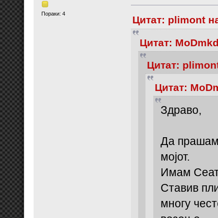
Пораки: 4
Цитат: plimont н
Цитат: MoDmkd 
Цитат: plimon
Цитат: MoDm
Здраво,
Да прашам 
мојот.
Имам Сеат 
Ставив пли
многу чест