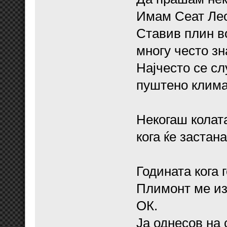
Имам Сеат Лео
Ставив плин в
многу често зн
Најчесто се сл
пуштено клима,
Некогаш колат
кога ќе застан
Годината кога 
Плимонт ме изв
ОК.
Ја однесов на 