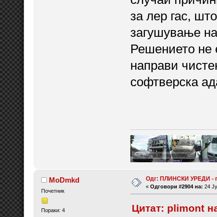
за лер гас, шт
загушување на 
Решението не 
направи чисте
софтверска ад
Одг: ПЛИНСКИ УРЕДИ - 
MoDmkd
«
Одговори #2904 на:
24 Ју
Почетник
Цитат: plimont н
Пораки: 4