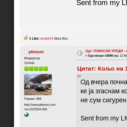
Sent from my L
1 Like
nestor04
likes this.
Одг: ПЛИНСКИ УРЕДИ - 
plimont
«
Одговори #2896 на:
12 Ма
Модератор
Јуниор
Цитат: Кољо на 
Од вчера почна
ке ја згаснам 
не сум сигурен
Пораки: 869
http://www.plimont.com
тел.02/2554-666
Sent from my L