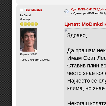
Одг: ПЛИНСКИ УРЕДИ - 
Tischläufer
«
Одговори #2902 на:
10 Ју
Le Diesel
Легенда
Цитат: MoDmkd н
Здраво,
Да прашам неко
Пораки: 34532
Имам Сеат Леон
Таков е животот... јебига
Ставив плин во
често знае кол
Најчесто се сл
клима, но знае
Некогаш колата