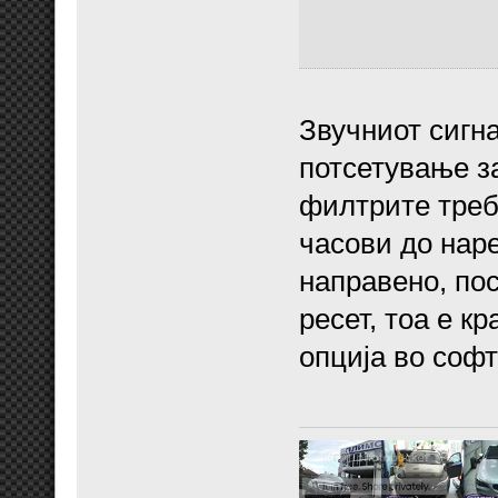
Звучниот сигна
потсетување з
филтрите треб
часови до наре
направено, пос
ресет, тоа е к
опција во софт