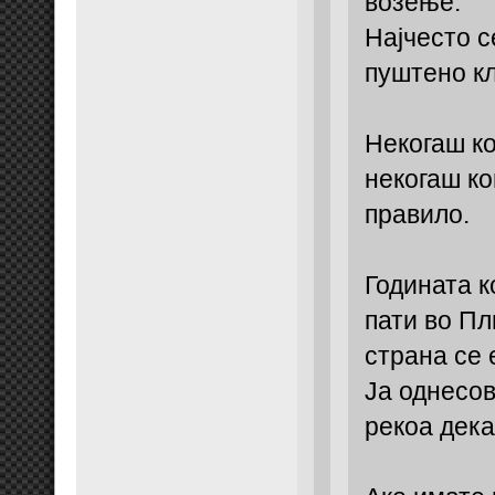
возење.
Најчесто с
пуштено кл
Некогаш ко
некогаш ко
правило.
Годината к
пати во Пл
страна се 
Ја однесов
рекоа дека