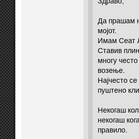
Здраво,
Да прашам н
мојот.
Имам Сеат Л
Ставив плин
многу често
возење.
Најчесто се
пуштено кли
Некогаш кол
некогаш ког
правило.