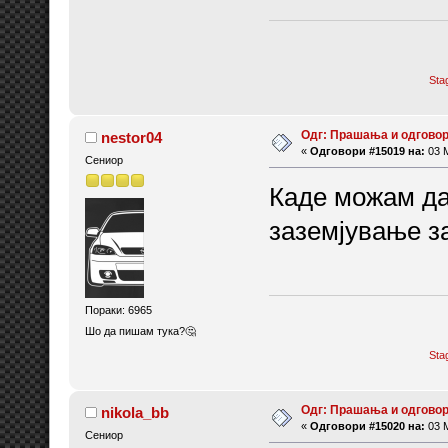
Sta
Одг: Прашања и одговор
nestor04
«
Одговори #15019 на:
03 М
Сениор
Каде можам да
заземјување з
Пораки: 6965
Шо да пишам тука?🤔
Sta
Одг: Прашања и одговор
nikola_bb
«
Одговори #15020 на:
03 М
Сениор