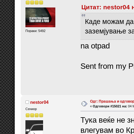
Цитат: nestor04 
Каде можам да 
заземјување з
Пораки: 5492
na otpad
Sent from my Pi
Одг: Прашања и одговор
nestor04
«
Одговори #15021 на:
04 М
Сениор
Тука веќе не з
влегувам во Кр