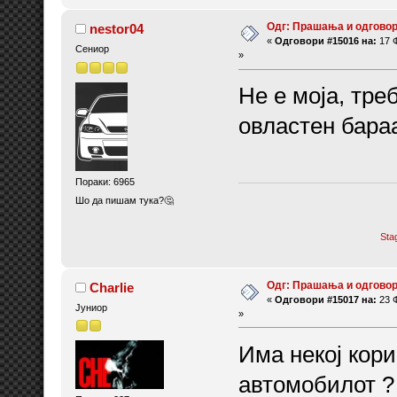
Одг: Прашања и одговор
nestor04
«
Одговори #15016 на:
17 Ф
Сениор
»
Не е моја, тре
овластен бараа
Пораки: 6965
Шо да пишам тука?🤔
Sta
Одг: Прашања и одговор
Charlie
«
Одговори #15017 на:
23 Ф
Јуниор
»
Има некој кор
автомобилот ? 