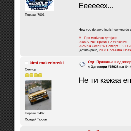
Еееееех...
Пораки: 7001
How you do anything is how you do e
М - Прв мобилен дитејлер
2008 Suzuki Splash 1.2 Exclusive
2025 Kia Ceed SW Concept 1.5 T-GD
[Архивирана]
2008 Opel Astra Classi
Одг: Прашања и одговор
kimi makedonski
«
Одговори #15023 на:
04 М
Сениор
Не ти кажаа еп
Пораки: 3497
Хюндай Тюсон