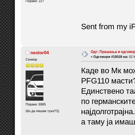
Пораки: 227
Sent from my i
Одг: Прашања и одговор
nestor04
«
Одговори #15018 на:
02 М
Сениор
Каде во Мк мо
PFG110 масти
Единствено та
по германските
Пораки: 6965
најдолготрајна
Шо да пишам тука?🤔
а таму ја имаш