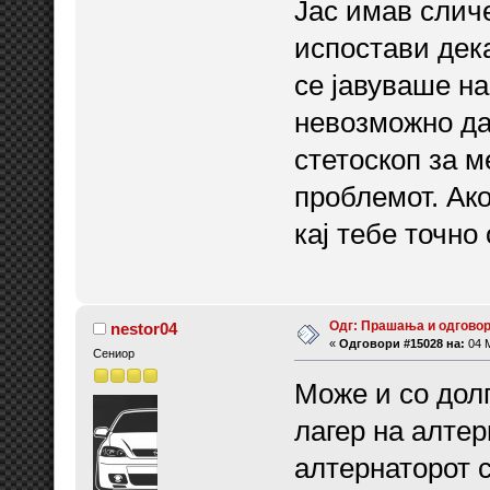
Јас имав слич
испостави дека
се јавуваше на
невозможно да 
стетоскоп за м
проблемот. Ако
кај тебе точно 
Одг: Прашања и одговор
nestor04
«
Одговори #15028 на:
04 М
Сениор
Може и со дол
лагер на алтер
алтернаторот с