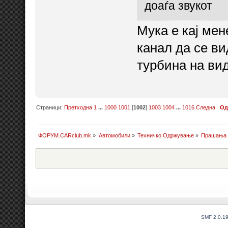
доаѓа звукот
Мука е кај мен
канал да се ви
турбина на вид
Страници:
Претходна
1
...
1000
1001
[
1002
]
1003
1004
...
1016
Следна
Од
ФОРУМ.CARclub.mk
»
Автомобили
»
Техничко Одржување
»
Прашања и
SMF 2.0.1