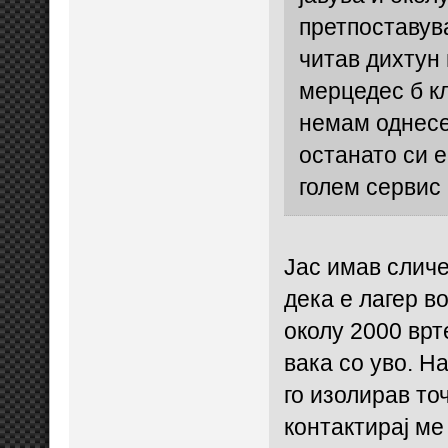
претпоставув
читав дихтун 
мерцедес б кл
немам однесе
останато си е
голем сервис 
Јас имав сличе
дека е лагер в
околу 2000 врт
вака со уво. Н
го изолирав то
контактирај ме 