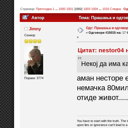
Страници:
Претходна
1
...
1000
1001
[
1002
]
1003
1004
...
1016
Следна
Од
Автор
Тема: Прашања и одгов
Одг: Прашања и одговор
Jimny
«
Одговори #15015 на:
17 Ф
Сениор
»
Цитат: nestor04 
Некој да има к
аман несторе е
Пораки: 3774
немачка 80мил
отиде живот......
You have to start with the truth. Th
upon lies or ignorance can't lead to 