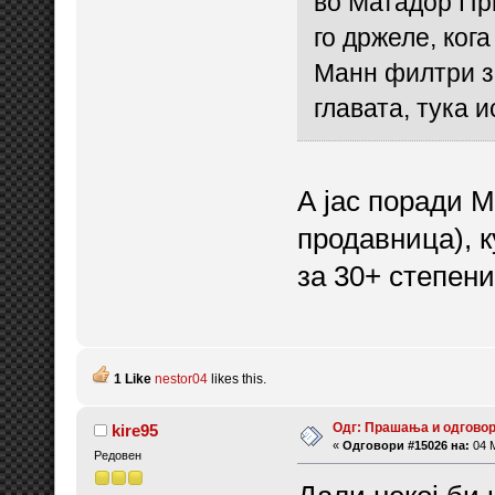
во Матадор При
го држеле, ког
Манн филтри за
главата, тука и
А јас поради 
продавница), к
за 30+ степени
1 Like
nestor04
likes this.
Одг: Прашања и одговор
kire95
«
Одговори #15026 на:
04 М
Редовен