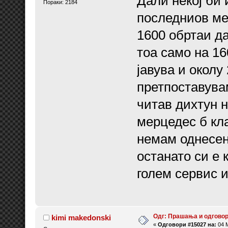
Дали некој би 
Пораки: 2184
последниов ме
1600 обртаи да
тоа само на 16
јавува и околу
претпоставува
читав дихтун н
мерцедес б кла
немам однесено
останато си е 
голем сервис и
Одг: Прашања и одговор
kimi makedonski
«
Одговори #15027 на:
04 М