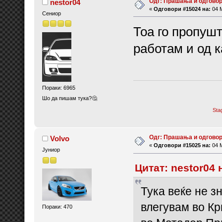
Одг: Прашања и одговор
nestor04
«
Одговори #15024 на:
04 М
Сениор
Тоа го пропушт
работам и од 
Пораки: 6965
Шо да пишам тука?🤔
Sta
Одг: Прашања и одговор
Volvo
«
Одговори #15025 на:
04 М
Јуниор
Цитат: nestor04 
Тука веќе не з
влегувам во Кр
Пораки: 470