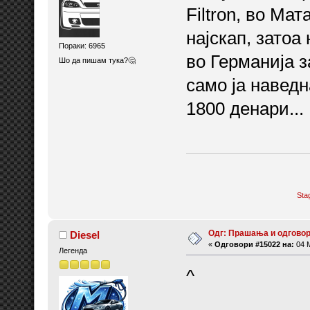
Filtron, во Ма
најскап, затоа
Пораки: 6965
во Германија з
Шо да пишам тука?🤔
само ја наведн
1800 денари...
Sta
Одг: Прашања и одговор
Diesel
«
Одговори #15022 на:
04 М
Легенда
^