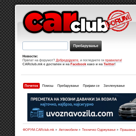
Новости:
Првпат на форумот?
Добредојдовте
, и погледнете ги
правилата!
CARclub.mk е достапен и на
Facebook
како и на
Twitter
!
Почеток
Помош
Пребарување
Пријави се
Зачленување
ФОРУМ.CARclub.mk
»
Автомобили
»
Техничко Одржување
»
Прашања и