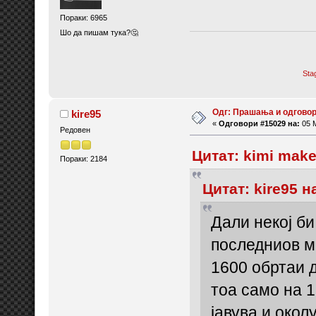
Пораки: 6965
Шо да пишам тука?🤔
Sta
Одг: Прашања и одговор
kire95
«
Одговори #15029 на:
05 М
Редовен
Цитат: kimi make
Пораки: 2184
Цитат: kire95 н
Дали некој би
последниов м
1600 обртаи д
тоа само на 1
јавува и окол