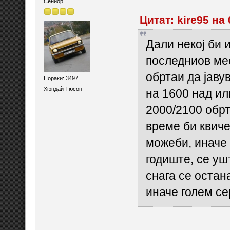
Сениор
Цитат: kire95 на
Дали некој би 
последниов мес
обртаи да јаву
Пораки: 3497
Хюндай Тюсон
на 1600 над или
2000/2100 обрт
време би квиче
можеби, иначе 
годиште, се уш
снага се остана
иначе голем се