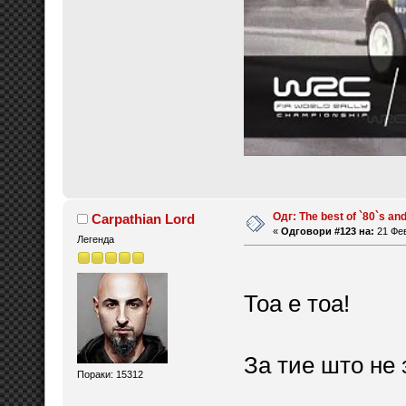
Одг: The best of `80`s and 
Carpathian Lord
«
Одговори #123 на:
21 Фев
Легенда
Тоа е тоа!
За тие што не 
Пораки: 15312