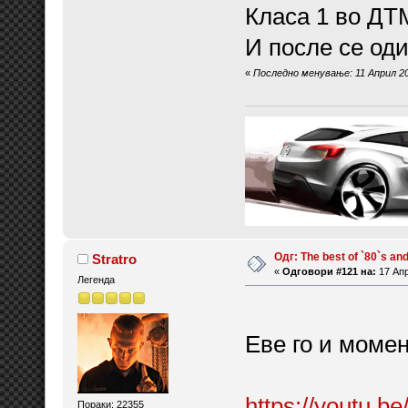
Класа 1 во ДТМ
И после се оди
«
Последно менување: 11 Април 201
Одг: The best of `80`s and 
Stratro
«
Одговори #121 на:
17 Апр
Легенда
Еве го и момен
https://youtu.
Пораки: 22355