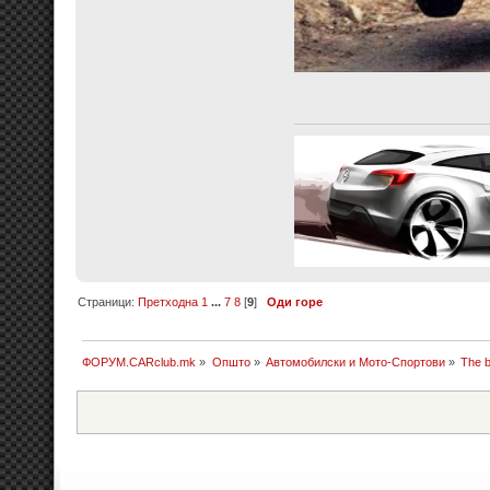
Страници:
Претходна
1
...
7
8
[
9
]
Оди горе
ФОРУМ.CARclub.mk
»
Општо
»
Автомобилски и Мото-Спортови
»
The b