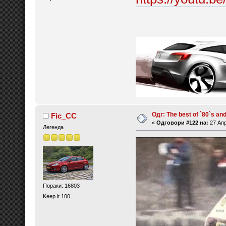
Одг: The best of `80`s and 
Fic_CC
«
Одговори #122 на:
27 Апр
Легенда
Пораки: 16803
Keep it 100