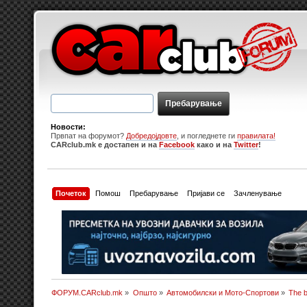
Новости:
Првпат на форумот?
Добредојдовте
, и погледнете ги
правилата!
CARclub.mk е достапен и на
Facebook
како и на
Twitter
!
Почеток
Помош
Пребарување
Пријави се
Зачленување
ФОРУМ.CARclub.mk
»
Општо
»
Автомобилски и Мото-Спортови
»
The b