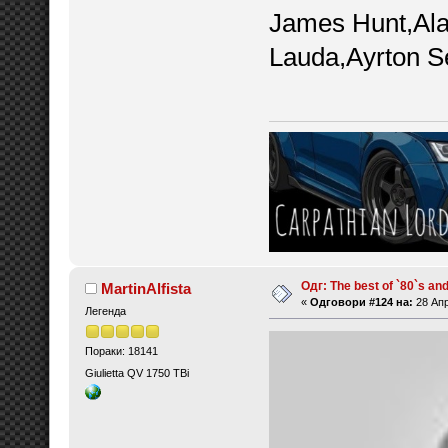
James Hunt,Ala
Lauda,Ayrton 
Одг: The best of `80`s and 
MartinAlfista
«
Одговори #124 на:
28 Апр
Легенда
Пораки: 18141
Giulietta QV 1750 TBi