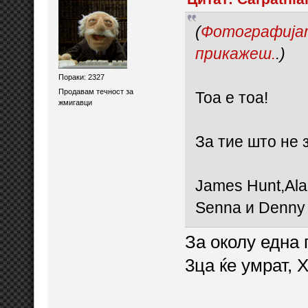
(
Фотографијата
прикажеш.
.)
Пораки: 2327
Продавам течност за
Тоа е тоа!
жмигавци
За тие што не 
James Hunt,Ala
Senna и Denny
За околу една 
3ца ќе умрат, 