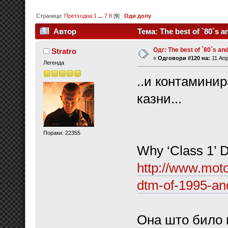
Страници:
Претходна
1
...
7
8
[
9
]
Оди долу
Автор
Тема: The best of `80`s a
Одг: The best of `80`s and 
Stratro
«
Одговори #120 на:
11 Апр
Легенда
..и контаминир
казни...
Пораки: 22355
Why ‘Class 1’ D
http://www.moto
dtm-of-1995-an
Она што било г