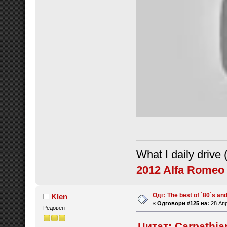
What I daily drive (
2012 Alfa Romeo 
Одг: The best of `80`s and 
Klen
«
Одговори #125 на:
28 Апр
Редовен
Цитат: Carpathia