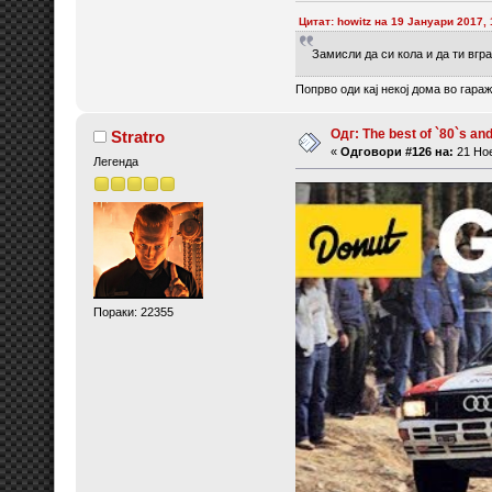
Цитат: howitz на 19 Јануари 2017,
Замисли да си кола и да ти вгр
Попрво оди кај некој дома во гара
Одг: The best of `80`s and 
Stratro
«
Одговори #126 на:
21 Ное
Легенда
Пораки: 22355