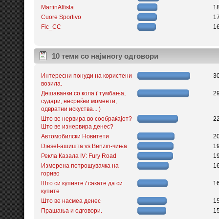
MartinAlfista
1
Cuore Sportivo
1
Fic_CC
1
10 теми со најмногу одговори
Интересни понуди на користени
3
возила.
Дешаванки со кола ( тумбања,
2
судари, несреќни моменти,
одвратни искуства... )
Што ве нервира во сообраќајот?
2
Што ве изнервира денес?
Автомобилски Новитети
2
Diesel-ашишта vs Benzin-чиња
1
Рекла Казала IV: Fury Road
1
Измерена потрошувачка на
1
гориво
Што си купивте / сакате да си
1
купите
Што ве насмеа денес
1
Прашања и одговори.
1