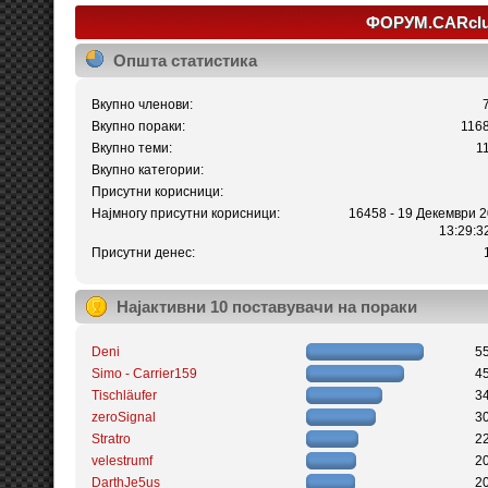
ФОРУМ.CARclub
Општа статистика
Вкупно членови:
Вкупно пораки:
116
Вкупно теми:
1
Вкупно категории:
Присутни корисници:
Најмногу присутни корисници:
16458 - 19 Декември 2
13:29:3
Присутни денес:
Најактивни 10 поставувачи на пораки
Deni
5
Simo - Carrier159
4
Tischläufer
3
zeroSignal
3
Stratro
2
velestrumf
2
DarthJe5us
2