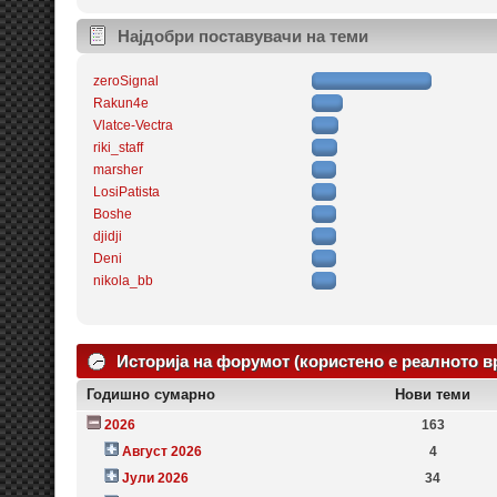
Најдобри поставувачи на теми
zeroSignal
Rakun4e
Vlatce-Vectra
riki_staff
marsher
LosiPatista
Boshe
djidji
Deni
nikola_bb
Историја на форумот (користено е реалното в
Годишно сумарно
Нови теми
2026
163
Август 2026
4
Јули 2026
34