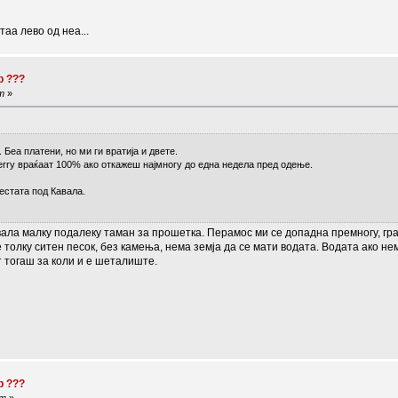
аа лево од неа...
р ???
m
»
Беа платени, но ми ги вратија и двете.
 Ferry враќаат 100% ако откажеш најмногу до една недела пред одење.
естата под Кавала.
вала малку подалеку таман за прошетка. Перамос ми се допадна премногу, гра
 толку ситен песок, без камења, нема земја да се мати водата. Водата ако нем
т тогаш за коли и е шеталиште.
р ???
am
»