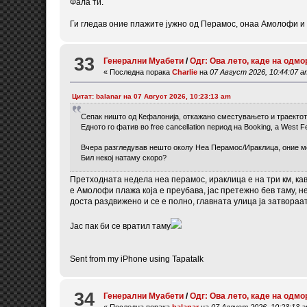
Фала ти.
Ги гледав оние плажите јужно од Перамос, онаа Амолофи и т
33
Генерални Муабети
/
Одг: Ова лето, каде на одмо
« Последна порака
Charlie
на
07 Август 2026, 10:44:07 a
Цитат: balanar на 07 Август 2026, 10:23:13 am
Сепак ништо од Кефалонија, откажано сместувањето и траектот. 
Едното го фатив во free cancellation период на Booking, а West
Вчера разгледував нешто околу Неа Перамос/Ираклица, оние м
Бил некој натаму скоро?
Претходната недела неа перамос, ираклица е на три км, ка
е Амолофи плажа која е преубава, јас претежно бев таму, не
доста раздвижено и се е полно, главната улица ја затвораа
Јас пак би се вратил таму
Sent from my iPhone using Tapatalk
34
Генерални Муабети
/
Одг: Ова лето, каде на одмо
« Последна порака
balanar
на
07 Август 2026, 10:23:13 