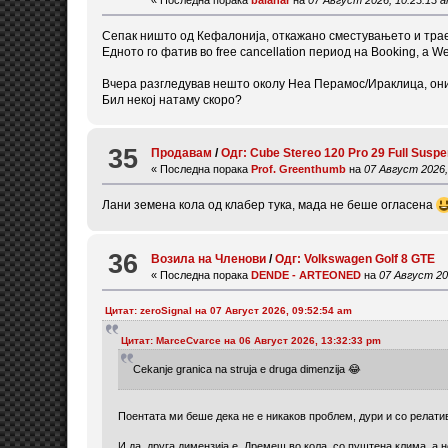
Сепак ништо од Кефалонија, откажано сместувањето и траект
Едното го фатив во free cancellation период на Booking, а 
Вчера разгледував нешто околу Неа Перамос/Ираклица, они
Бил некој натаму скоро?
35
Продавам
/
Одг: Cube Stereo 120 Pro 29 Full Susp
« Последна порака
Prof. Greenthumb
на
07 Август 2026,
Лани земена кола од клабер тука, мада не беше огласена
36
Возила на Членови
/
Одг: Volkswagen Golf 8 GTE
« Последна порака
DENDE - ARTEONED
на
07 Август 20
Цитат: zeroSignal на 07 Август 2026, 09:52:54 am
Цитат: MarceCvarce на 06 Август 2026, 13:32:33 pm
Cekanje granica na struja e druga dimenzija 😂
Поентата ми беше дека не е никаков проблем, дури и со релати
И да, друга димензија е. Дремеш во кола, со пуштена клима, а н