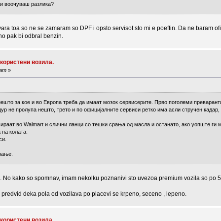
ли воочуваш разлика?
ara toa so ne se zamaram so DPF i opsto servisot sto mi e poeftin. Da ne baram ofi
o pak bi odbral benzin.
 користени возила.
 am
»
нешто за кое и во Европа треба да имаат мозок сервисерите. Прво поголеми преварант
р не пролупа нешто, трето и по официјалните сервиси ретко има асли стручен кадар,
ираат во Walmart и слични ланци со тешки срања од масла и останато, ако уопште ги м
 на колата.
си.
рање.
No kako so spomnav, imam nekolku poznanivi sto uvezoa premium vozila so po 5
predvid deka pola od vozilava po placevi se krpeno, seceno , lepeno.
 користени возила.