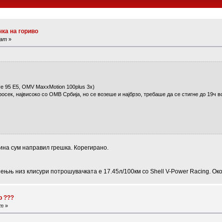
ка на гориво
 am
»
ave 95 E5, OMV MaxxMotion 100plus 3х)
сек, највисоко со ОМВ Србија, но се возеше и најбрзо, требаше да се стигне до 19ч во
зина сум направил грешка. Корегирано.
њњ низ клисури потрошувачката е 17.45л/100км со Shell V-Power Racing. Окол
р ???
am
»