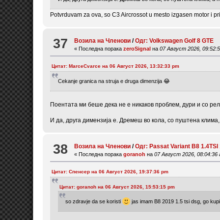
Potvrduvam za ova, so C3 Aircrossot u mesto izgasen motor i pri 
37
Возила на Членови
/
Одг: Volkswagen Golf 8 GTE
« Последна порака
zeroSignal
на
07 Август 2026, 09:52:
Цитат: MarceCvarce на 06 Август 2026, 13:32:33 pm
Cekanje granica na struja e druga dimenzija 😂
Поентата ми беше дека не е никаков проблем, дури и со ре
И да, друга димензија е. Дремеш во кола, со пуштена клима
38
Возила на Членови
/
Одг: Passat Variant B8 1.4TS
« Последна порака
goranoh
на
07 Август 2026, 08:04:36
Цитат: Спенсер на 06 Август 2026, 19:37:36 pm
Цитат: goranoh на 06 Август 2026, 15:53:15 pm
so zdravje da se koristi
jas imam B8 2019 1.5 tsi dsg, go kupi