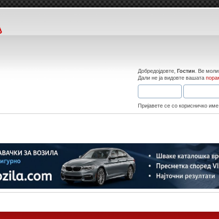
Добредојдовте,
Гостин
. Ве мол
Дали не ја видовте вашата
пора
Пријавете се со корисничко име