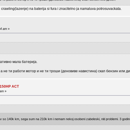
crawling(lazenje) na baterija si fura i znacitelno ja namaluva potrosuvackata.
54 am
»
лативно мала батерија.
, а не ти работи мотор и не ти троши (деновиве навистина) скап бензин или ди
I 150HP ACT
 am
»
v so 140k km, sega sum na 210k km i nemam nekoj osobeni zabeleski, niti problemi. 3 godini 