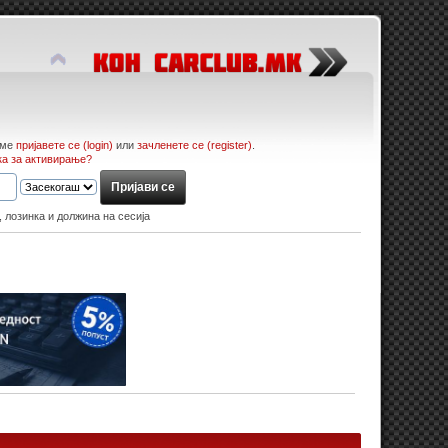
име
пријавете се (login)
или
зачленете се (register)
.
ка за активирање?
, лозинка и должина на сесија