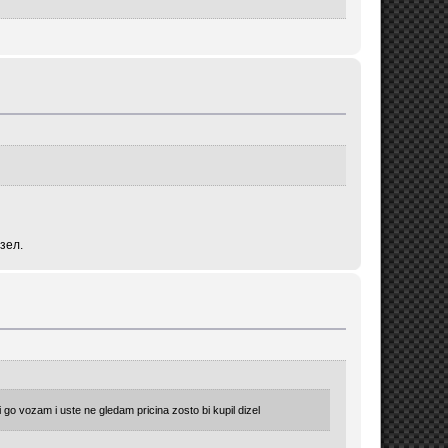
зел.
go vozam i uste ne gledam pricina zosto bi kupil dizel