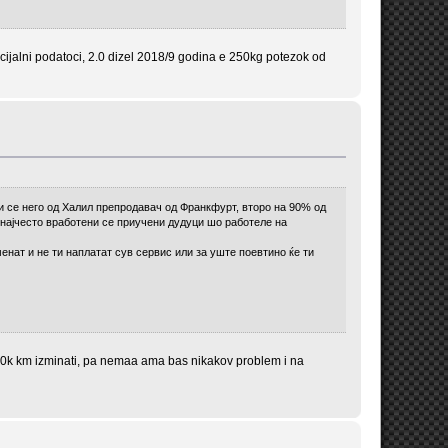
cijalni podatoci, 2.0 dizel 2018/9 godina e 250kg potezok od
и се него од Халил препродавач од Франкфурт, второ на 90% од
 најчесто вработени се приучени дудуци шо работеле на
енат и не ти наплатат сув сервис или за уште поевтино ќе ти
0k km izminati, pa nemaa ama bas nikakov problem i na