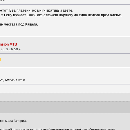
от. Беа платени, но ми ги вратија и двете.
West Ferry враќаат 100% ако откажеш најмногу до една недела пред одење.
е местата под Кавала.
ension MTB
 10:11:26 am
»
26, 09:58:11 am
»
вно мала батерија.
е ти работи мотор и не ти троши (деновиве навистина) скап бензин или дизел.