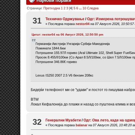
Најнови пораки
Страници:
Претходна
1
2
3
[
4
]
5
6
...
10
Следна
31
Техничко Одржување
/
Одг: Измерена потрошувач
« Последна порака
nestor04
на
07 Август 2026, 10:50:57
Цитат: nestor04 на 06 Август 2026, 12:50:50 pm
Германија-Австрија-Унгарија-Србија-Македонија
Поминати 1844.6км
Потрошени 155.97Л гориво (Aral Ultimate 102, Shell Super FuelS
Просек 8.455Л/100км (Со Арал 8.5Л/100км, со Шел 7.5Л/100км про
Потрошени 346.86€ гориво
Lexus IS250 2007 2.5 V6 бензин 208кс
Бидејќи телефонот ми се "удави" и постот го пишував набр
BTW
Локал Кефалонија до плажи и назад со пуштена клима и возе
32
Генерални Муабети
/
Одг: Ова лето, каде на одмо
« Последна порака
balanar
на
07 Август 2026, 10:48:20 