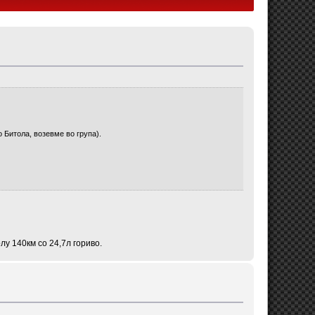
 Битола, возевме во група).
у 140км со 24,7л гориво.