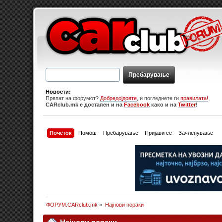
Новости:
Првпат на форумот?
Добредојдовте
, и погледнете ги
правилата!
CARclub.mk е достапен и на
Facebook
како и на
Twitter
!
Почеток
Помош
Пребарување
Пријави се
Зачленување
ФОРУМ.CARclub.mk
»
Најнови пораки