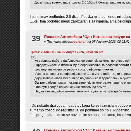
Дали имаш возено пасат дизел 2.0 150кс? Онака прашуавм, да
Imam, imav prethodno 2.0 dizel. Potivka mi e benzinot, mi odgov
1.5tsi. Ima podobro megu zabrzuvanje za nijansa, ama celokupn
39
Половни Автомобили
/
Одг: Интересни понуди на
« Последна порака
goranoh
на
07 Август 2026, 08:01:41
Цитат: vladic3110 на 06 Август 2026, 23:41:05 pm
Ќе свршиш работа од Америка со европејска кола, поготово со 
народот мислена именка му е сервисирање за редовни работи ду
шестаци на кој шо се работи со штрафцигер и чекан.
Ако не е носена во официјален тогаш е уште побетер, ги сервис
дојди мобајл квази механичар во двор и ќе и дорасплачи мајката
Од тие работи има куп скапи евеопејски коли за ич пари по огла
Ова сум гледал со мои очи не зборам од памет.
Не дека нема добри возила, ама очите двете четири треба отва
Do nekade drzi voda muabetov koga ke se razmislam podobro. 
sumarno trosoci do registtacija, da pominaa so po 10k poeftino.
Jas prognoziram deka se poveke ke se nosat od tamu, imajki vo 
Половни Автомобили
/
Одг: Интересни понуди на